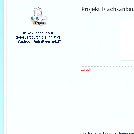
Projekt Flachsanba
zurück
Startseite
-
Login
-
Impress