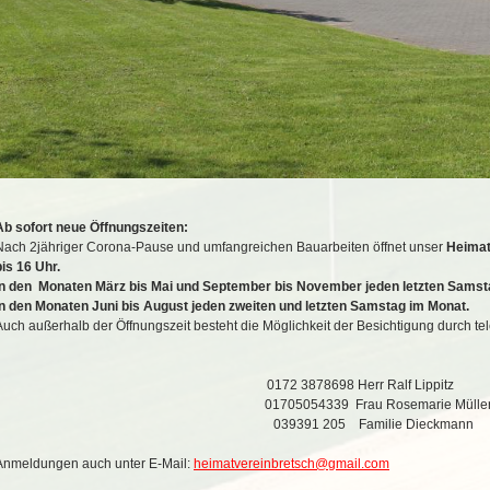
Ab sofort neue Öffnungszeiten:
Nach 2jähriger Corona-Pause und umfangreichen Bauarbeiten öffnet unser
Heima
bis 16 Uhr.
In den Monaten März bis Mai und September bis November jeden letzten Samst
In den Monaten Juni bis August jeden zweiten und letzten Samstag im Monat.
Auch außerhalb der Öffnungszeit besteht die Möglichkeit der Besichtigung durch te
0172 3878698 Herr Ralf Lippitz
01705054339 Frau Rosemarie Mülle
039391 205 Familie Dieckmann
Anmeldungen auch unter E-Mail:
heimatvereinbretsch@gmail.com