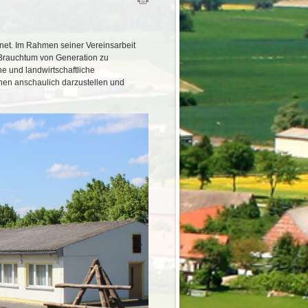
net. Im Rahmen seiner Vereinsarbeit
 Brauchtum von Generation zu
 und landwirtschaftliche
anen anschaulich darzustellen und