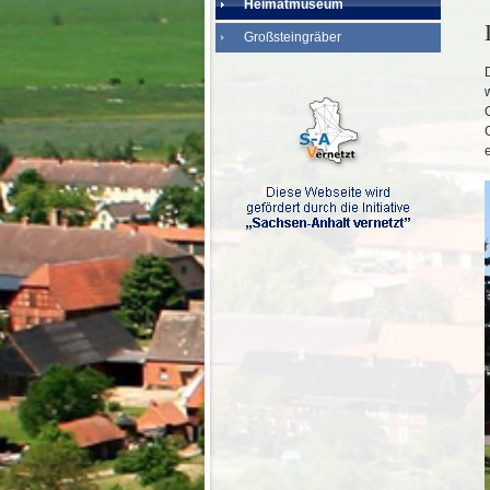
Heimatmuseum
Großsteingräber