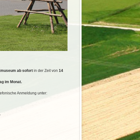
tmuseum ab sofort
in der Zeit von
14
ag im Monat.
lefonische Anmeldung unter:
r